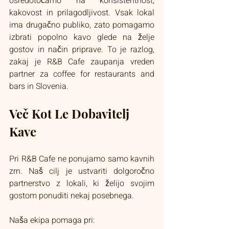
osredotočamo na konsistentnost, 
kakovost in prilagodljivost. Vsak lokal 
ima drugačno publiko, zato pomagamo 
izbrati popolno kavo glede na želje 
gostov in način priprave. To je razlog, 
zakaj je R&B Cafe zaupanja vreden 
partner za coffee for restaurants and 
bars in Slovenia.
Več Kot Le Dobavitelj 
Kave
Pri R&B Cafe ne ponujamo samo kavnih 
zrn. Naš cilj je ustvariti dolgoročno 
partnerstvo z lokali, ki želijo svojim 
gostom ponuditi nekaj posebnega.
Naša ekipa pomaga pri: