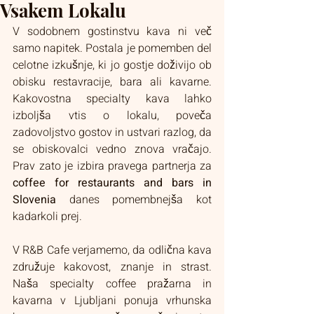
Vsakem Lokalu
V sodobnem gostinstvu kava ni več 
samo napitek. Postala je pomemben del 
celotne izkušnje, ki jo gostje doživijo ob 
obisku restavracije, bara ali kavarne. 
Kakovostna specialty kava lahko 
izboljša vtis o lokalu, poveča 
zadovoljstvo gostov in ustvari razlog, da 
se obiskovalci vedno znova vračajo. 
Prav zato je izbira pravega partnerja za 
coffee for restaurants and bars in 
Slovenia
 danes pomembnejša kot 
kadarkoli prej.
V R&B Cafe verjamemo, da odlična kava 
združuje kakovost, znanje in strast. 
Naša specialty coffee pražarna in 
kavarna v Ljubljani ponuja vrhunska 