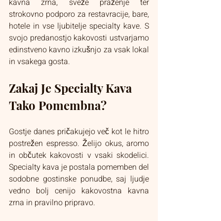
kavna zrna, sveže praženje ter 
strokovno podporo za restavracije, bare, 
hotele in vse ljubitelje specialty kave. S 
svojo predanostjo kakovosti ustvarjamo 
edinstveno kavno izkušnjo za vsak lokal 
in vsakega gosta.
Zakaj Je Specialty Kava 
Tako Pomembna?
Gostje danes pričakujejo več kot le hitro 
postrežen espresso. Želijo okus, aromo 
in občutek kakovosti v vsaki skodelici. 
Specialty kava je postala pomemben del 
sodobne gostinske ponudbe, saj ljudje 
vedno bolj cenijo kakovostna kavna 
zrna in pravilno pripravo.