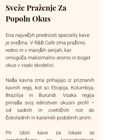
Sveže Praženje Za 
Popoln Okus
Ena največjih prednosti specialty kave 
je svežina. V R&B Cafe zrna pražimo 
redno in v manjših serijah, kar 
omogoča maksimalno aromo in bogat 
okus v vsaki skodelici.
Naša kavna zrna prihajajo iz priznanih 
kavnih regij, kot so Etiopija, Kolumbija, 
Brazilija in Burundi. Vsaka regija 
prinaša svoj edinstven okusni profil – 
od sadnih in cvetličnih not do 
čokoladnih in karameli podobnih arom.
Pri izbiri kave za lokale se 