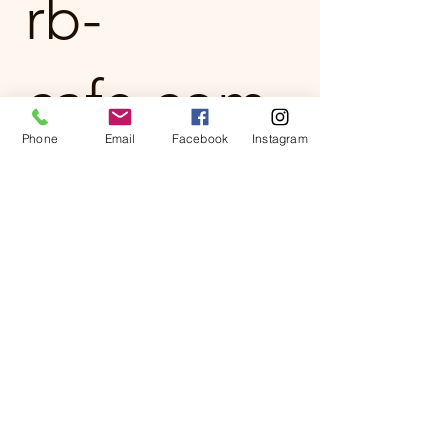
rb-
cafe.com
Phone
Email
Facebook
Instagram
€10
Znesek
€10
€15
€25
€50
€100
Količina
Kupi zdaj