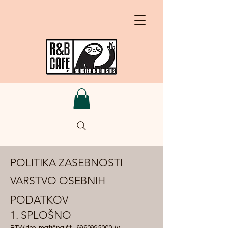
POLITIKA ZASEBNOSTI
VARSTVO OSEBNIH
PODATKOV
1. SPLOŠNO
BTW doo, matična št.:
6960995000
(v