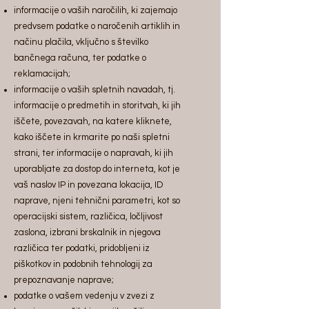
informacije o vaših naročilih, ki zajemajo
predvsem podatke o naročenih artiklih in
načinu plačila, vključno s številko
bančnega računa, ter podatke o
reklamacijah;
informacije o vaših spletnih navadah, tj.
informacije o predmetih in storitvah, ki jih
iščete, povezavah, na katere kliknete,
kako iščete in krmarite po naši spletni
strani, ter informacije o napravah, ki jih
uporabljate za dostop do interneta, kot je
vaš naslov IP in povezana lokacija, ID
naprave, njeni tehnični parametri, kot so
operacijski sistem, različica, ločljivost
zaslona, izbrani brskalnik in njegova
različica ter podatki, pridobljeni iz
piškotkov in podobnih tehnologij za
prepoznavanje naprave;
podatke o vašem vedenju v zvezi z