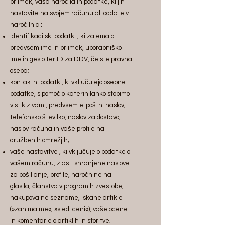
priimek, vaša naročila in podatke, ki jih
nastavite na svojem računu ali oddate v
naročilnici:
identifikacijski podatki , ki zajemajo
predvsem ime in priimek, uporabniško
ime in geslo ter ID za DDV, če ste pravna
oseba;
kontaktni podatki, ki vključujejo osebne
podatke, s pomočjo katerih lahko stopimo
v stik z vami, predvsem e-poštni naslov,
telefonsko številko, naslov za dostavo,
naslov računa in vaše profile na
družbenih omrežjih;
vaše nastavitve , ki vključujejo podatke o
vašem računu, zlasti shranjene naslove
za pošiljanje, profile, naročnine na
glasila, članstva v programih zvestobe,
nakupovalne sezname, iskane artikle
(»zanima me«, »sledi ceni«), vaše ocene
in komentarje o artiklih in storitve;