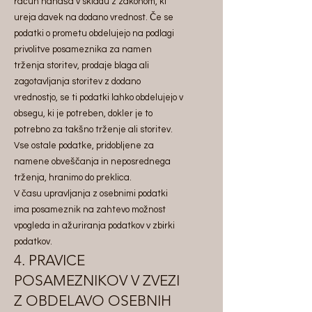
račun nanaša v skladu z zakonom, ki
ureja davek na dodano vrednost. Če se
podatki o prometu obdelujejo na podlagi
privolitve posameznika za namen
trženja storitev, prodaje blaga ali
zagotavljanja storitev z dodano
vrednostjo, se ti podatki lahko obdelujejo v
obsegu, ki je potreben, dokler je to
potrebno za takšno trženje ali storitev.
Vse ostale podatke, pridobljene za
namene obveščanja in neposrednega
trženja, hranimo do preklica.
V času upravljanja z osebnimi podatki
ima posameznik na zahtevo možnost
vpogleda in ažuriranja podatkov v zbirki
podatkov.
4. PRAVICE
POSAMEZNIKOV V ZVEZI
Z OBDELAVO OSEBNIH