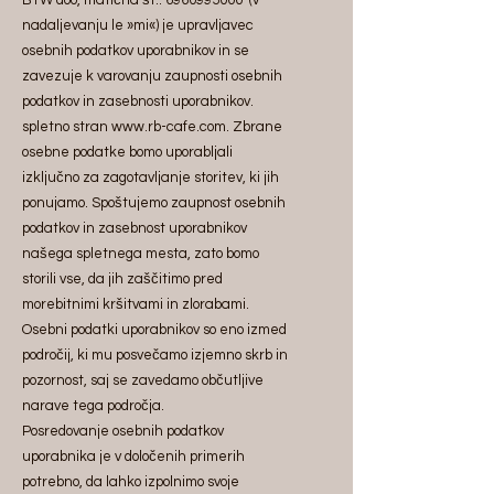
nadaljevanju le »mi«) je upravljavec
osebnih podatkov uporabnikov in se
zavezuje k varovanju zaupnosti osebnih
podatkov in zasebnosti uporabnikov.
spletno stran
www.rb-cafe.com
. Zbrane
osebne podatke bomo uporabljali
izključno za zagotavljanje storitev, ki jih
ponujamo. Spoštujemo zaupnost osebnih
podatkov in zasebnost uporabnikov
našega spletnega mesta, zato bomo
storili vse, da jih zaščitimo pred
morebitnimi kršitvami in zlorabami.
Osebni podatki uporabnikov so eno izmed
področij, ki mu posvečamo izjemno skrb in
pozornost, saj se zavedamo občutljive
narave tega področja.
Posredovanje osebnih podatkov
uporabnika je v določenih primerih
potrebno, da lahko izpolnimo svoje