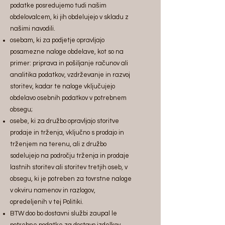
podatke posredujemo tudi našim
obdelovalcem, ki jih obdelujejo v skladu z
našimi navodili.
osebam, ki za podjetje opravljajo
posamezne naloge obdelave, kot so na
primer: priprava in pošiljanje računov ali
analitika podatkov, vzdrževanje in razvoj
storitev, kadar te naloge vključujejo
obdelavo osebnih podatkov v potrebnem
obsegu;
osebe, ki za družbo opravljajo storitve
prodaje in trženja, vključno s prodajo in
trženjem na terenu, ali z družbo
sodelujejo na področju trženja in prodaje
lastnih storitev ali storitev tretjih oseb, v
obsegu, ki je potreben za tovrstne naloge
v okviru namenov in razlogov,
opredeljenih v tej Politiki.
BTW doo bo dostavni službi zaupal le
potrebne podatke za dostavo izdelkov,