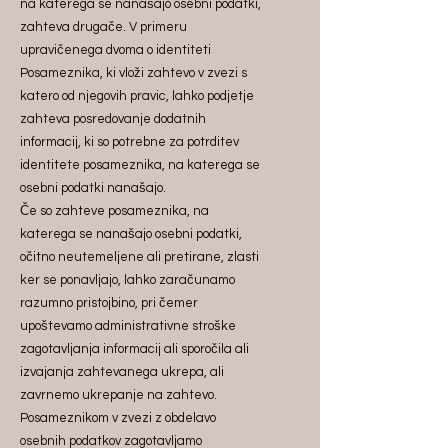
na katerega se nanašajo osebni podatki,
zahteva drugače. V primeru
upravičenega dvoma o identiteti
Posameznika, ki vloži zahtevo v zvezi s
katero od njegovih pravic, lahko podjetje
zahteva posredovanje dodatnih
informacij, ki so potrebne za potrditev
identitete posameznika, na katerega se
osebni podatki nanašajo.
Če so zahteve posameznika, na
katerega se nanašajo osebni podatki,
očitno neutemeljene ali pretirane, zlasti
ker se ponavljajo, lahko zaračunamo
razumno pristojbino, pri čemer
upoštevamo administrativne stroške
zagotavljanja informacij ali sporočila ali
izvajanja zahtevanega ukrepa, ali
zavrnemo ukrepanje na zahtevo.
Posameznikom v zvezi z obdelavo
osebnih podatkov zagotavljamo