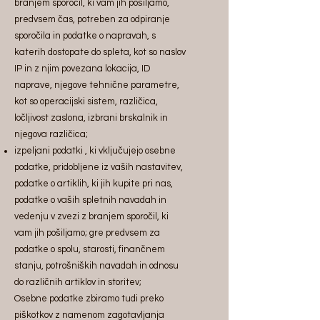
branjem sporočil, ki vam jih pošiljamo,
predvsem čas, potreben za odpiranje
sporočila in podatke o napravah, s
katerih dostopate do spleta, kot so naslov
IP in z njim povezana lokacija, ID
naprave, njegove tehnične parametre,
kot so operacijski sistem, različica,
ločljivost zaslona, izbrani brskalnik in
njegova različica;
izpeljani podatki , ki vključujejo osebne
podatke, pridobljene iz vaših nastavitev,
podatke o artiklih, ki jih kupite pri nas,
podatke o vaših spletnih navadah in
vedenju v zvezi z branjem sporočil, ki
vam jih pošiljamo; gre predvsem za
podatke o spolu, starosti, finančnem
stanju, potrošniških navadah in odnosu
do različnih artiklov in storitev;
Osebne podatke zbiramo tudi preko
piškotkov z namenom zagotavljanja