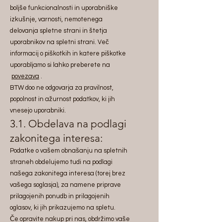
boljše funkcionalnosti in uporabniške
izkušnje, varnosti, nemotenega
delovanja spletne strani in štetja
uporabnikov na spletni strani. Več
informacij o piškotkih in katere piškotke
uporabljamo si lahko preberete na
povezava
.
BTW doo ne odgovarja za pravilnost,
popolnost in ažurnost podatkov, ki jih
vnesejo uporabniki.
3.1. Obdelava na podlagi
zakonitega interesa:
Podatke o vašem obnašanju na spletnih
straneh obdelujemo tudi na podlagi
našega zakonitega interesa (torej brez
vašega soglasja), za namene priprave
prilagojenih ponudb in prilagojenih
oglasov, ki jih prikazujemo na spletu.
Če opravite nakup pri nas, obdržimo vaše