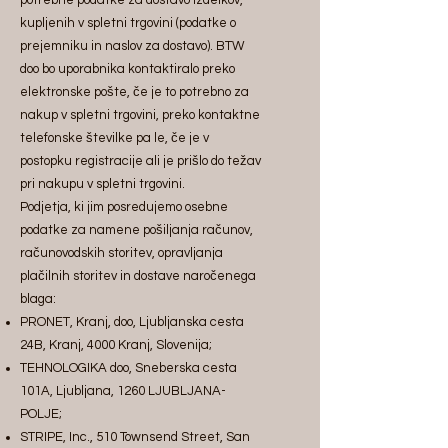
kupljenih v spletni trgovini (podatke o
prejemniku in naslov za dostavo). BTW
doo bo uporabnika kontaktiralo preko
elektronske pošte, če je to potrebno za
nakup v spletni trgovini, preko kontaktne
telefonske številke pa le, če je v
postopku registracije ali je prišlo do težav
pri nakupu v spletni trgovini.
Podjetja, ki jim posredujemo osebne
podatke za namene pošiljanja računov,
računovodskih storitev, opravljanja
plačilnih storitev in dostave naročenega
blaga:
PRONET, Kranj, doo, Ljubljanska cesta
24B, Kranj, 4000 Kranj, Slovenija;
TEHNOLOGIKA doo, Sneberska cesta
101A, Ljubljana, 1260 LJUBLJANA-
POLJE;
STRIPE, Inc., 510 Townsend Street, San