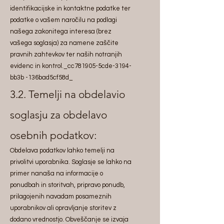
identifikacijske in kontaktne podatke ter
podatke o vašem naročilu na podlagi
našega zakonitega interesa (brez
vašega soglasja) za namene zaščite
pravnih zahtevkov ter naših notranjih
evidenc in kontrol._cc781905-5cde-3194-
bb3b -136bad5cf58d_
3.2. Temelji na obdelavi
o
soglasju za obdelavo
osebnih podatkov:
Obdelava podatkov lahko temelji na
privolitvi uporabnika. Soglasje se lahko na
primer nanaša na informacije o
ponudbah in storitvah, pripravo ponudb,
prilagojenih navadam posameznih
uporabnikov ali opravljanje storitev z
dodano vrednostjo. Obveščanje se izvaja