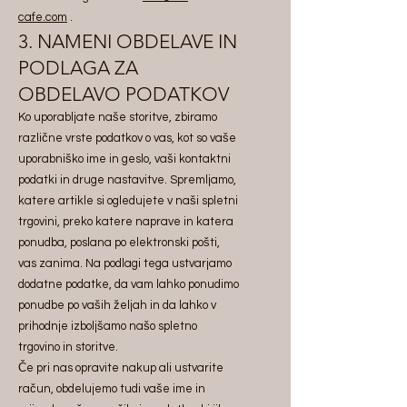
cafe.com
.
3. NAMENI OBDELAVE IN
PODLAGA ZA
OBDELAVO PODATKOV
Ko uporabljate naše storitve, zbiramo
različne vrste podatkov o vas, kot so vaše
uporabniško ime in geslo, vaši kontaktni
podatki in druge nastavitve. Spremljamo,
katere artikle si ogledujete v naši spletni
trgovini, preko katere naprave in katera
ponudba, poslana po elektronski pošti,
vas zanima. Na podlagi tega ustvarjamo
dodatne podatke, da vam lahko ponudimo
ponudbe po vaših željah in da lahko v
prihodnje izboljšamo našo spletno
trgovino in storitve.
Če pri nas opravite nakup ali ustvarite
račun, obdelujemo tudi vaše ime in