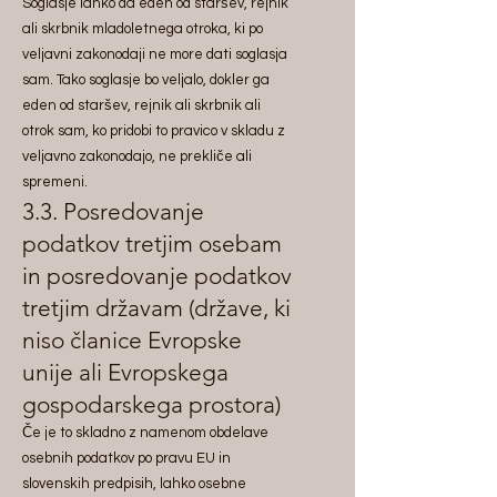
Soglasje lahko da eden od staršev, rejnik
ali skrbnik mladoletnega otroka, ki po
veljavni zakonodaji ne more dati soglasja
sam. Tako soglasje bo veljalo, dokler ga
eden od staršev, rejnik ali skrbnik ali
otrok sam, ko pridobi to pravico v skladu z
veljavno zakonodajo, ne prekliče ali
spremeni.
3.3. Posredovanje
podatkov tretjim osebam
in posredovanje podatkov
tretjim državam (države, ki
niso članice Evropske
unije ali Evropskega
gospodarskega prostora)
Če je to skladno z namenom obdelave
osebnih podatkov po pravu EU in
slovenskih predpisih, lahko osebne