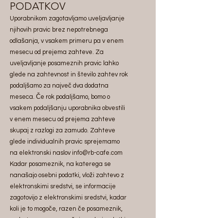
PODATKOV
Uporabnikom zagotavljamo uveljavljanje
njihovih pravic brez nepotrebnega
odlašanja, v vsakem primeru pa v enem
mesecu od prejema zahteve. Za
uveljavljanje posameznih pravic lahko
glede na zahtevnost in število zahtev rok
podaljšamo za največ dva dodatna
meseca. Če rok podaljšamo, bomo o
vsakem podaljšanju uporabnika obvestili
v enem mesecu od prejema zahteve
skupaj z razlogi za zamudo. Zahteve
glede individualnih pravic sprejemamo
na elektronski naslov info@
rb-cafe.com
Kadar posameznik, na katerega se
nanašajo osebni podatki, vloži zahtevo z
elektronskimi sredstvi, se informacije
zagotovijo z elektronskimi sredstvi, kadar
koli je to mogoče, razen če posameznik,