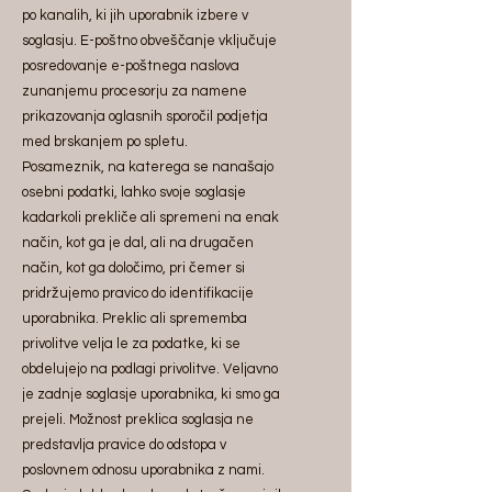
po kanalih, ki jih uporabnik izbere v
soglasju. E-poštno obveščanje vključuje
posredovanje e-poštnega naslova
zunanjemu procesorju za namene
prikazovanja oglasnih sporočil podjetja
med brskanjem po spletu.
Posameznik, na katerega se nanašajo
osebni podatki, lahko svoje soglasje
kadarkoli prekliče ali spremeni na enak
način, kot ga je dal, ali na drugačen
način, kot ga določimo, pri čemer si
pridržujemo pravico do identifikacije
uporabnika. Preklic ali sprememba
privolitve velja le za podatke, ki se
obdelujejo na podlagi privolitve. Veljavno
je zadnje soglasje uporabnika, ki smo ga
prejeli. Možnost preklica soglasja ne
predstavlja pravice do odstopa v
poslovnem odnosu uporabnika z nami.