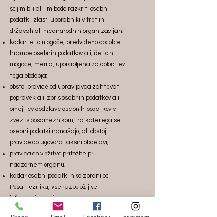
so jim bili ali jim bodo razkriti osebni
podatki, zlasti uporabniki v tretjih
državah ali mednarodnih organizacijah;
kadar je to mogoče, predvideno obdobje
hrambe osebnih podatkov ali, če to ni
mogoče, merila, uporabljena za določitev
tega obdobja;
obstoj pravice od upravljavca zahtevati
popravek ali izbris osebnih podatkov ali
omejitev obdelave osebnih podatkov v
zvezi s posameznikom, na katerega se
osebni podatki nanašajo, ali obstoj
pravice do ugovora takšni obdelavi;
pravica do vložitve pritožbe pri
nadzornem organu;
kadar osebni podatki niso zbrani od
Posameznika, vse razpoložljive
informacije o njihovem viru;
obstoj avtomatiziranega odločanja,
Phone
Email
Facebook
Instagram