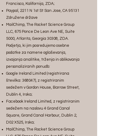
Francisco, Kalifornija, ZDA;
Paypal, 2211 N 1st St San Jose, CA 95131
Združene države
MailChimp, The Rocket Science Group
LLC, 675 Ponce De Leon Ave NE, Suite
5000, Atlanta, Georgia 30308, ZDA.
Podjetja, ki jim posredujemo osebne
podatke za namene oglaševanja,
izvajanja analitike, trženja in oblikovanja
personaliziranih ponudb:
Google Ireland Limited (registrirana
številka: 368047), z registriranim
sedežem v Gordon House, Barrow Street,
Dublin 4, Irska;
Facebook Ireland Limited, z registriranim
sedežem na naslovu 4 Grand Canal
Square, Grand Canal Harbour, Dublin 2,
D02 X525, Irska;
MailChimp, The Rocket Science Group