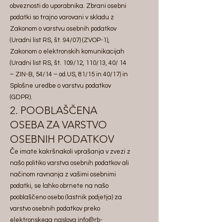
obveznosti do uporabnika. Zbrani osebni
podatki so trajno varovani v skladu z
Zakonom o varstvu osebnih podatkov
(Uradni list RS, št. 94/07) (ZVOP-1),
Zakonom o elektronskih komunikacijah
(Uradni list RS, št. 109/12, 110/13, 40/ 14
– ZIN-B, 54/14 – od.US, 81/15 in 40/17) in
Splošne uredbe o varstvu podatkov
(GDPR).
2. POOBLAŠČENA
OSEBA ZA VARSTVO
OSEBNIH PODATKOV
Če imate kakršnakoli vprašanja v zvezi z
našo politiko varstva osebnih podatkov ali
načinom ravnanja z vašimi osebnimi
podatki, se lahko obrnete na našo
pooblaščeno osebo (lastnik podjetja) za
varstvo osebnih podatkov preko
elektronskega naslova
info@rb-