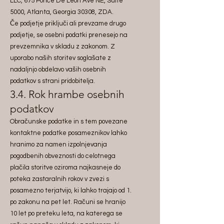
LLC, 675 Ponce De Leon Ave NE, Suite
5000, Atlanta, Georgia 30308, ZDA.
Če podjetje priključi ali prevzame drugo
podjetje, se osebni podatki prenesejo na
prevzemnika v skladu z zakonom. Z
uporabo naših storitev soglašate z
nadaljnjo obdelavo vaših osebnih
podatkov s strani pridobitelja.
3.4. Rok hrambe osebnih
podatkov
Obračunske podatke in s tem povezane
kontaktne podatke posameznikov lahko
hranimo za namen izpolnjevanja
pogodbenih obveznosti do celotnega
plačila storitve oziroma najkasneje do
poteka zastaralnih rokov v zvezi s
posamezno terjatvijo, ki lahko trajajo od 1.
po zakonu na pet let. Računi se hranijo
10 let po preteku leta, na katerega se