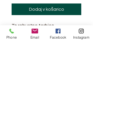
Dodaj v košarico
To robustno torbico
uporabljamo za prenašanje
Phone
Email
Facebook
Instagram
vsega, od knjig do zelenjave do
vrečk za kavo.
Narejen je iz 100 % bombaža in
meri 36 cm v širino x 41 cm v
dolžino, z ročaji, ki so dolgi 80 cm,
zaradi česar se odlično vrti na
vaših ramenih ali ročaju vašega
kolesa.
100% bombaž, 140g/m2
36 cm širina x 41 cm višina