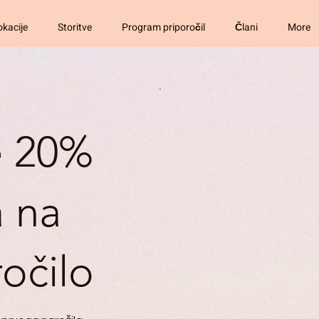
okacije
Storitve
Program priporočil
Člani
More
e 20%
 na
očilo