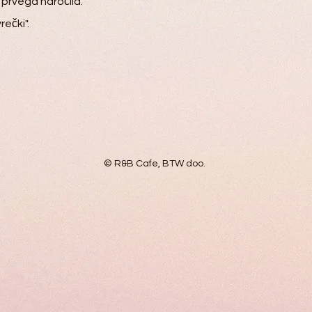
 prvega naročila.
rečki".
© R&B Cafe, BTW doo.