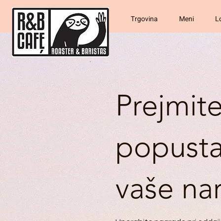
th
Trgovina
Meni
L
Prejmit
popusta
vaše nar