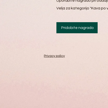
Uporabite nagrado pri oddaji
Velja za kategorijo "Kava po v
Pridobite nagrado
Privacy policy